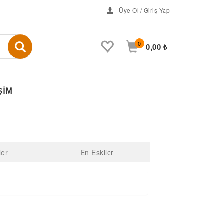
Üye Ol / Giriş Yap
0
0,00 ₺
ŞİM
ler
En Eskiler