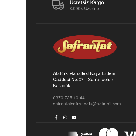
Ücretsiz Kargo
3.000₺ Üzerine
Atatürk Mahallesi Kaya Erdem
Caddesi No:37 - Safranbolu /
Karabük
0370 725 10 44
safrantatsafranbolu@hotmail.com