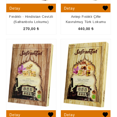
PASTA
Detay
Detay
Fındıklı - Hindistan Cevizli
Antep Fıstıklı Çifte
(Safranbolu Lokumu)
Kavrulmuş Türk Lokumu
270,00
₺
440,00
₺
Detay
Detay