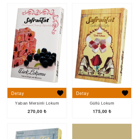
Detay
Detay
Yaban Mersinli Lokum
Güllü Lokum
270,00
₺
175,00
₺