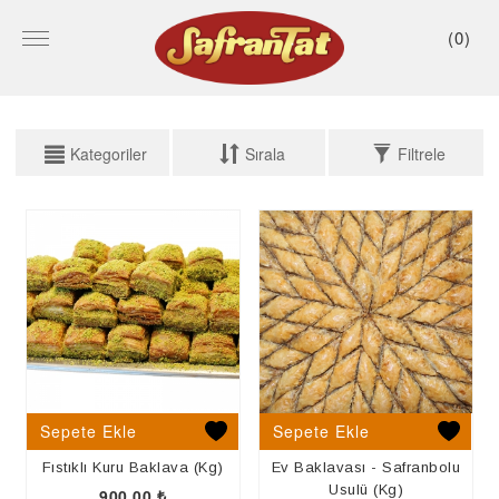
(
0
)
Kategoriler
Sırala
Filtrele
KATEGORİLER
FİLTRELEME
LOKUM
Arama Yap
HELVA
REÇEL
AKİDE ŞEKER
TATLI - BÖREK
Sepete Ekle
Sepete Ekle
HEDİYELİK ÜRÜNLER
Fıstıklı Kuru Baklava (Kg)
Ev Baklavası - Safranbolu
ATIŞTIRMALIK
Usulü (Kg)
900,00
₺